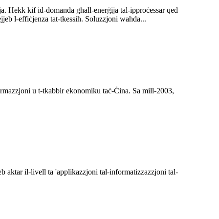
nija. Hekk kif id-domanda għall-enerġija tal-ipproċessar qed
jjeb l-effiċjenza tat-tkessiħ. Soluzzjoni waħda...
sformazzjoni u t-tkabbir ekonomiku taċ-Ċina. Sa mill-2003,
aktar il-livell ta 'applikazzjoni tal-informatizzazzjoni tal-