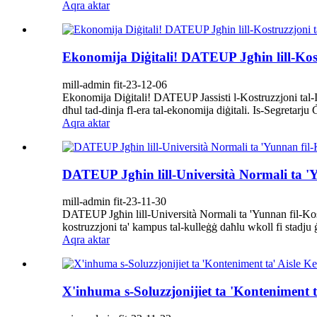
Aqra aktar
Ekonomija Diġitali! DATEUP Jgħin lill-Kostru
mill-admin fit-23-12-06
Ekonomija Diġitali! DATEUP Jassisti l-Kostruzzjoni tal-Inf
dħul tad-dinja fl-era tal-ekonomija diġitali. Is-Segretarju Ġ
Aqra aktar
DATEUP Jgħin lill-Università Normali ta 'Y
mill-admin fit-23-11-30
DATEUP Jgħin lill-Università Normali ta 'Yunnan fil-Kostr
kostruzzjoni ta' kampus tal-kulleġġ daħlu wkoll fi stadju 
Aqra aktar
X'inhuma s-Soluzzjonijiet ta 'Konteniment t