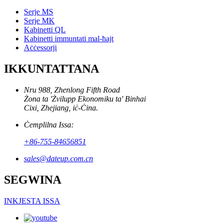
Serje MS
Serje MK
Kabinetti QL
Kabinetti immuntati mal-ħajt
Aċċessorji
IKKUNTATTANA
Nru 988, Zhenlong Fifth Road
Żona ta 'Żvilupp Ekonomiku ta' Binhai
Cixi, Zhejiang, iċ-Ċina.
Ċemplilna Issa:
+86-755-84656851
sales@dateup.com.cn
SEGWINA
INKJESTA ISSA