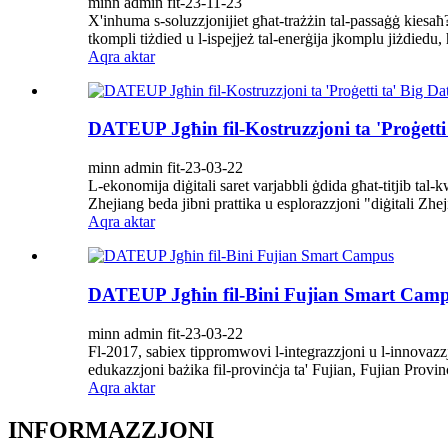
minn admin fit-23-11-23
X'inhuma s-soluzzjonijiet għat-trażżin tal-passaġġ kiesaħ?
tkompli tiżdied u l-ispejjeż tal-enerġija jkomplu jiżdiedu, 
Aqra aktar
DATEUP Jgħin fil-Kostruzzjoni ta 'Proġetti t
minn admin fit-23-03-22
L-ekonomija diġitali saret varjabbli ġdida għat-titjib tal
Zhejiang beda jibni prattika u esplorazzjoni "diġitali Zhe
Aqra aktar
DATEUP Jgħin fil-Bini Fujian Smart Cam
minn admin fit-23-03-22
Fl-2017, sabiex tippromwovi l-integrazzjoni u l-innovazzjon
edukazzjoni bażika fil-provinċja ta' Fujian, Fujian Provin
Aqra aktar
INFORMAZZJONI