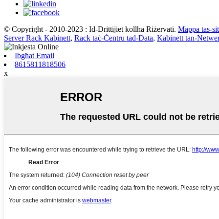
© Copyright - 2010-2023 : Id-Drittijiet kollha Riżervati.
Mappa tas-sit
Server Rack Kabinett
,
Rack taċ-Ċentru tad-Data
,
Kabinett tan-Netwe
Ibgħat Email
8615811818506
x