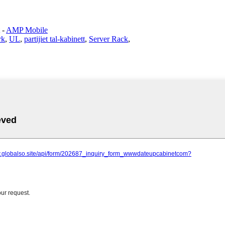
-
AMP Mobile
rk
,
UL
,
partijiet tal-kabinett
,
Server Rack
,