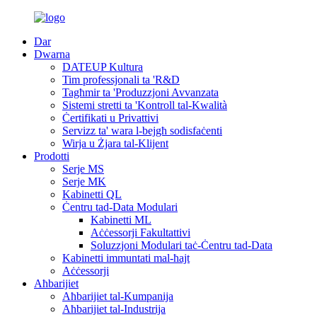
Dar
Dwarna
DATEUP Kultura
Tim professjonali ta 'R&D
Tagħmir ta 'Produzzjoni Avvanzata
Sistemi stretti ta 'Kontroll tal-Kwalità
Ċertifikati u Privattivi
Servizz ta' wara l-bejgħ sodisfaċenti
Wirja u Żjara tal-Klijent
Prodotti
Serje MS
Serje MK
Kabinetti QL
Ċentru tad-Data Modulari
Kabinetti ML
Aċċessorji Fakultattivi
Soluzzjoni Modulari taċ-Ċentru tad-Data
Kabinetti immuntati mal-ħajt
Aċċessorji
Aħbarijiet
Aħbarijiet tal-Kumpanija
Aħbarijiet tal-Industrija