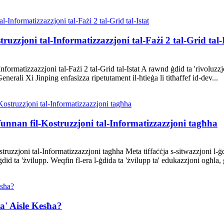
zzjoni tal-Informatizzazzjoni tal-Fażi 2 tal-Grid tal-I
ormatizzazzjoni tal-Fażi 2 tal-Grid tal-Istat A rawnd ġdid ta 'rivoluzzjo
enerali Xi Jinping enfasizza ripetutament il-ħtieġa li titħaffef id-dev...
unnan fil-Kostruzzjoni tal-Informatizzazzjoni tagħha
uzzjoni tal-Informatizzazzjoni tagħha Meta tiffaċċja s-sitwazzjoni l-ġd
ġdid ta 'żvilupp. Weqfin fl-era l-ġdida ta 'żvilupp ta' edukazzjoni ogħla
a' Aisle Kesħa?