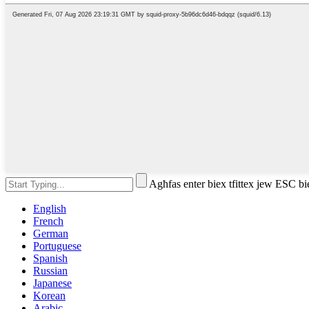
Agħfas enter biex tfittex jew ESC bi
English
French
German
Portuguese
Spanish
Russian
Japanese
Korean
Arabic