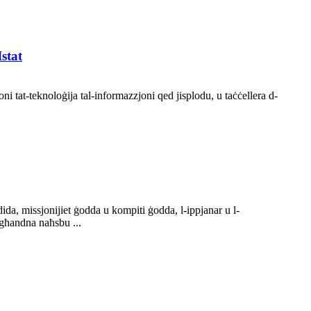
stat
ni tat-teknoloġija tal-informazzjoni qed jisplodu, u taċċellera d-
ida, missjonijiet ġodda u kompiti ġodda, l-ippjanar u l-
, għandna naħsbu ...