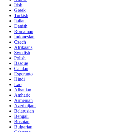
Irish
Greek
Turkish
Italian
Danish
Romanian
Indonesian
Czech
Afrikaans
Swedish
Polish
Basque
Catalan
Esperanto
Hindi
Lao
Albanian
Amharic
Armenian
Azerbaijani
Belarusian
Bengali
Bosnian
Bulgarian