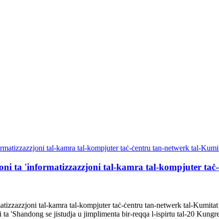
ni ta 'informatizzazzjoni tal-kamra tal-kompjuter taċ-
tizzazzjoni tal-kamra tal-kompjuter taċ-ċentru tan-netwerk tal-Kumitat t
li ta 'Shandong se jistudja u jimplimenta bir-reqqa l-ispirtu tal-20 Kungr