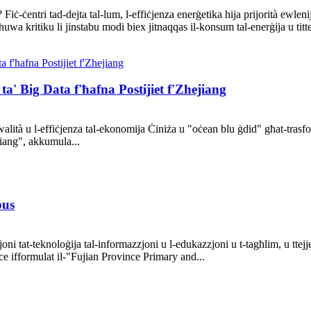
 Fiċ-ċentri tad-dejta tal-lum, l-effiċjenza enerġetika hija prijorità ewle
huwa kritiku li jinstabu modi biex jitnaqqas il-konsum tal-enerġija u titte
a' Big Data f'ħafna Postijiet f'Zhejiang
-kwalità u l-effiċjenza tal-ekonomija Ċiniża u "oċean blu ġdid" għat-tra
jiang", akkumula...
pus
i tat-teknoloġija tal-informazzjoni u l-edukazzjoni u t-tagħlim, u ttejjeb 
ce ifformulat il-"Fujian Province Primary and...