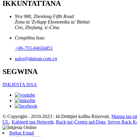
IKKUNTATTANA
Nru 988, Zhenlong Fifth Road
Żona ta 'Żvilupp Ekonomiku ta' Binhai
Cixi, Zhejiang, iċ-Ċina.
Ċemplilna Issa:
+86-755-84656851
sales@dateup.com.cn
SEGWINA
INKJESTA ISSA
© Copyright - 2010-2023 : Id-Drittijiet kollha Riżervati.
Mappa tas-sit
UL
,
Kabinett tan-Netwerk
,
Rack taċ-Ċentru tad-Data
,
Server Rack Ka
Ibgħat Email