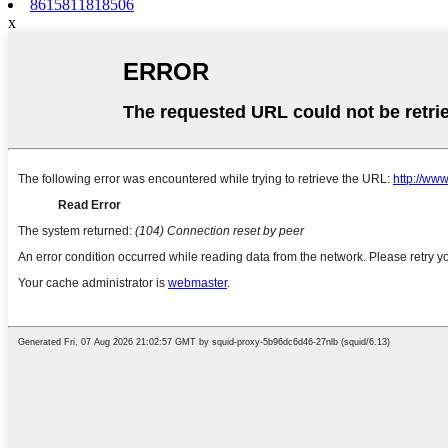
8615811818506
x