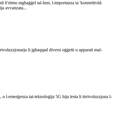
li b'ritmu mgħaġġel tal-lum, l-importanza ta 'konnettività
ija avvanzata...
rivoluzzjonarju li jgħaqqad diversi oġġetti u apparati mal-
, u l-emerġenza tat-teknoloġija 5G hija lesta li tirrivoluzzjona l-