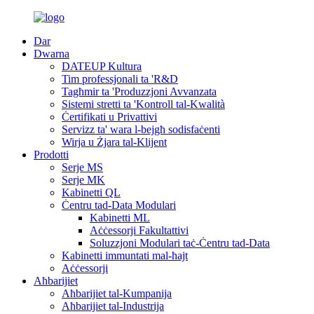
Dar
Dwarna
DATEUP Kultura
Tim professjonali ta 'R&D
Tagħmir ta 'Produzzjoni Avvanzata
Sistemi stretti ta 'Kontroll tal-Kwalità
Ċertifikati u Privattivi
Servizz ta' wara l-bejgħ sodisfaċenti
Wirja u Żjara tal-Klijent
Prodotti
Serje MS
Serje MK
Kabinetti QL
Ċentru tad-Data Modulari
Kabinetti ML
Aċċessorji Fakultattivi
Soluzzjoni Modulari taċ-Ċentru tad-Data
Kabinetti immuntati mal-ħajt
Aċċessorji
Aħbarijiet
Aħbarijiet tal-Kumpanija
Aħbarijiet tal-Industrija