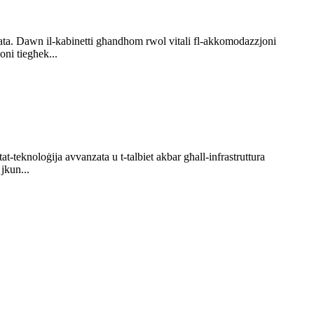
ġerata. Dawn il-kabinetti għandhom rwol vitali fl-akkomodazzjoni
oni tiegħek...
at-teknoloġija avvanzata u t-talbiet akbar għall-infrastruttura
jkun...