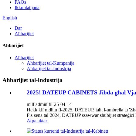
FAQs
Ikkuntattjana
English
Dar
Aħbarijiet
Aħbarijiet
Aħbarijiet
Aħbarijiet tal-Kumpanija
Aħbarijiet tal-Industrija
Aħbarijiet tal-Industrija
2025! DATEUP CABINETS Jibda għal Vja
mill-admin fil-25-04-14
Hekk kif nidħlu fl-2025, DATEUP, taħt l-umbrella ta 'Zh
Fis-sena tal-2024, DATEUP ssawwar sħubijiet strateġiċi li 
Aqra aktar