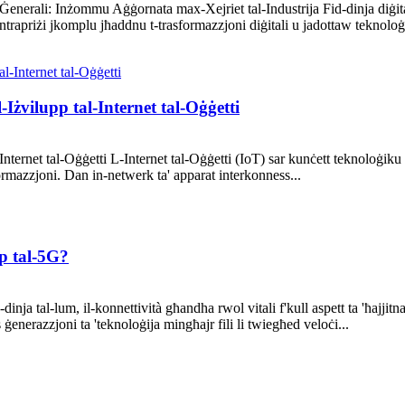
 Ġenerali: Inżommu Aġġornata max-Xejriet tal-Industrija Fid-dinja diġita
l-intrapriżi jkomplu jħaddnu t-trasformazzjoni diġitali u jadottaw teknoloġ
Iżvilupp tal-Internet tal-Oġġetti
ternet tal-Oġġetti L-Internet tal-Oġġetti (IoT) sar kunċett teknoloġiku 
rmazzjoni. Dan in-netwerk ta' apparat interkonness...
pp tal-5G?
inja tal-lum, il-konnettività għandha rwol vitali f'kull aspett ta 'ħajjitna
nerazzjoni ta 'teknoloġija mingħajr fili li twiegħed veloċi...