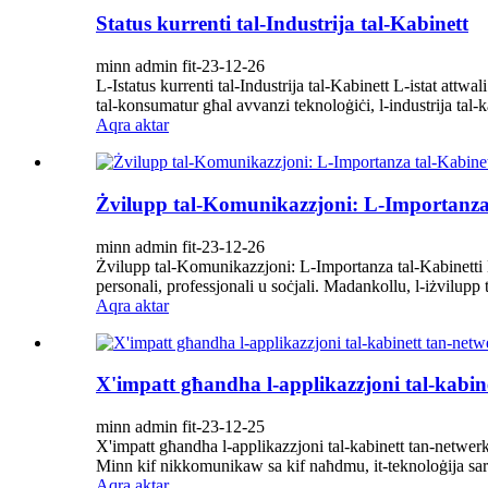
Status kurrenti tal-Industrija tal-Kabinett
minn admin fit-23-12-26
L-Istatus kurrenti tal-Industrija tal-Kabinett L-istat attw
tal-konsumatur għal avvanzi teknoloġiċi, l-industrija tal-ka
Aqra aktar
Żvilupp tal-Komunikazzjoni: L-Importanza t
minn admin fit-23-12-26
Żvilupp tal-Komunikazzjoni: L-Importanza tal-Kabinetti Di
personali, professjonali u soċjali. Madankollu, l-iżvilupp 
Aqra aktar
X'impatt għandha l-applikazzjoni tal-kabine
minn admin fit-23-12-25
X'impatt għandha l-applikazzjoni tal-kabinett tan-netwerk 
Minn kif nikkomunikaw sa kif naħdmu, it-teknoloġija sare
Aqra aktar