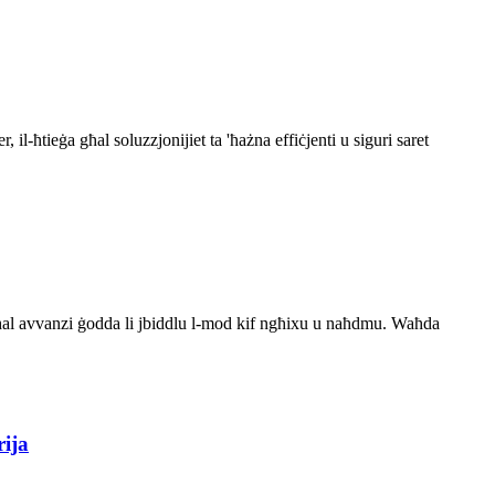
, il-ħtieġa għal soluzzjonijiet ta 'ħażna effiċjenti u siguri saret
 għal avvanzi ġodda li jbiddlu l-mod kif ngħixu u naħdmu. Waħda
rija