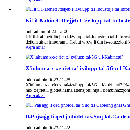
Kif il-Kabinett Ittejjeb l-Iżvilupp tal-Indust
mill-admin fit-23-12-06
Kif il-Kabinett Ittejjeb l-Iżvilupp tal-Industrija tal-Inform
dejjem aktar importanti. Il-fatti wrew li din is-soluzzjoni k
Aqra aktar
X'inhuma x-xejriet ta' żvilupp tal-5G u l-Ka
minn admin fit-23-11-28
X'inhuma t-tendenzi tal-iżvilupp tal-5G u l-kabinetti? I
mix-xejriet li ġibdet ħafna attenzjoni hija l-kombinazzjoni 
Aqra aktar
Il-Pajsaġġ li qed jinbidel tas-Suq tal-Cable
minn admin fit-23-11-22