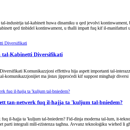
ali tal-industrija tal-kabinett huwa dinamiku u qed jevolvi kontinwament, b
binett qed tinbidel kontinwament, u tħalli impatt fuq kif il-manifatturi u 
al-Kabinetti Diversifikati
versifikati Komunikazzjoni effettiva hija aspett importanti tal-interaz
tal-komunikazzjonijiet ma jistax jipproċedi kif suppost mingħajr diversi r
tt tan-netwerk fuq il-ħajja ta 'kuljum tal-bniedem?
fuq il-ħajja ta 'kuljum tal-bniedem? Fid-dinja moderna tal-lum, it-teknolo
t parti integrali mill-eżistenza tagħna. Avvanz teknoloġiku wieħed li g