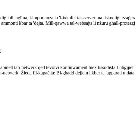
iġitali tagħna, l-importanza ta 'l-ixkafef tas-server ma tistax tiġi eża
 ammonti kbar ta 'dejta. Mill-qawwa tal-websajts li nżuru għall-protezzj
r
abinett tan-netwerk qed tevolvi kontinwament biex tissodisfa l-ħtiġijiet t
n-netwerk: Żieda fil-kapaċità: Bl-għadd dejjem jikber ta 'apparati u data 