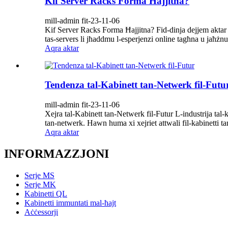
Kif Server Racks Forma Ħajjitna?
mill-admin fit-23-11-06
Kif Server Racks Forma Ħajjitna? Fid-dinja dejjem aktar d
tas-servers li jħaddmu l-esperjenzi online tagħna u jaħżnu
Aqra aktar
Tendenza tal-Kabinett tan-Netwerk fil-Futu
mill-admin fit-23-11-06
Xejra tal-Kabinett tan-Netwerk fil-Futur L-industrija tal-k
tan-netwerk. Hawn huma xi xejriet attwali fil-kabinetti ta
Aqra aktar
INFORMAZZJONI
Serje MS
Serje MK
Kabinetti QL
Kabinetti immuntati mal-ħajt
Aċċessorji