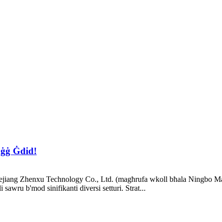
ġġ Ġdid!
ejiang Zhenxu Technology Co., Ltd. (magħrufa wkoll bħala Ningbo Matrix
sawru b'mod sinifikanti diversi setturi. Strat...