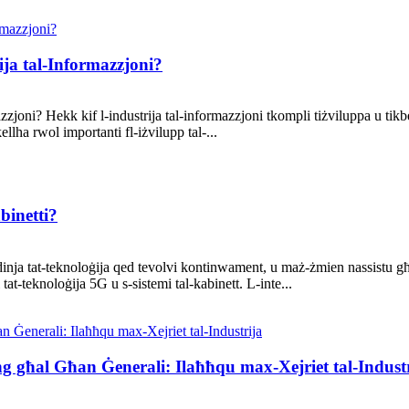
rija tal-Informazzjoni?
azzjoni? Hekk kif l-industrija tal-informazzjoni tkompli tiżviluppa u tikber
ellha rwol importanti fl-iżvilupp tal-...
binetti?
d-dinja tat-teknoloġija qed tevolvi kontinwament, u maż-żmien nassistu
tat-teknoloġija 5G u s-sistemi tal-kabinett. L-inte...
ing għal Għan Ġenerali: Ilaħħqu max-Xejriet tal-Indust