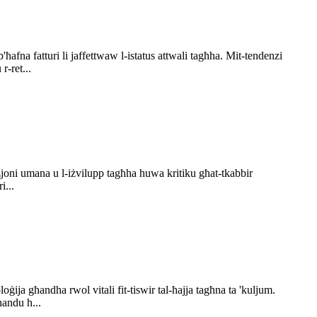
'ħafna fatturi li jaffettwaw l-istatus attwali tagħha. Mit-tendenzi
r-ret...
zjoni umana u l-iżvilupp tagħha huwa kritiku għat-tkabbir
i...
ġija għandha rwol vitali fit-tiswir tal-ħajja tagħna ta 'kuljum.
ħandu h...