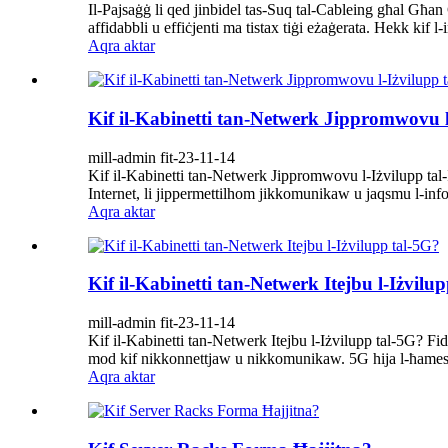
Il-Pajsaġġ li qed jinbidel tas-Suq tal-Cableing għal Għan
affidabbli u effiċjenti ma tistax tiġi eżaġerata. Hekk kif 
Aqra aktar
Kif il-Kabinetti tan-Netwerk Jippromwovu l-
mill-admin fit-23-11-14
Kif il-Kabinetti tan-Netwerk Jippromwovu l-Iżvilupp tal-In
Internet, li jippermettilhom jikkomunikaw u jaqsmu l-info
Aqra aktar
Kif il-Kabinetti tan-Netwerk Itejbu l-Iżvilu
mill-admin fit-23-11-14
Kif il-Kabinetti tan-Netwerk Itejbu l-Iżvilupp tal-5G? Fid-d
mod kif nikkonnettjaw u nikkomunikaw. 5G hija l-ħames ġe
Aqra aktar