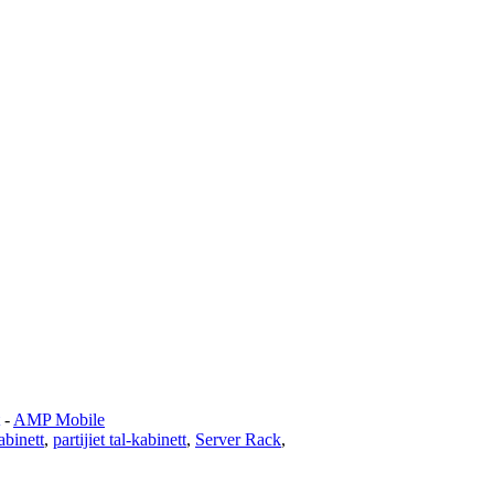
-
AMP Mobile
binett
,
partijiet tal-kabinett
,
Server Rack
,