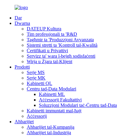
Dar
Dwarna
DATEUP Kultura
Tim professjonali ta 'R&D
Tagħmir ta 'Produzzjoni Avvanzata
Sistemi stretti ta 'Kontroll tal-Kwalità
Ċertifikati u Privattivi
Servizz ta' wara l-bejgħ sodisfaċenti
Wirja u Żjara tal-Klijent
Prodotti
Serje MS
Serje MK
Kabinetti QL
Ċentru tad-Data Modulari
Kabinetti ML
Aċċessorji Fakultattivi
Soluzzjoni Modulari taċ-Ċentru tad-Data
Kabinetti immuntati mal-ħajt
Aċċessorji
Aħbarijiet
Aħbarijiet tal-Kumpanija
Aħbarijiet tal-Industrija