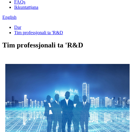
FAQs
Ikkuntattjana
English
Dar
Tim professjonali ta 'R&D
Tim professjonali ta 'R&D