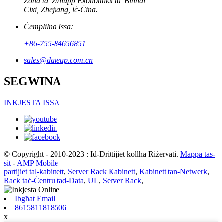
Żona ta 'Żvilupp Ekonomiku ta' Binhai
Cixi, Zhejiang, iċ-Ċina.
Ċemplilna Issa:
+86-755-84656851
sales@dateup.com.cn
SEGWINA
INKJESTA ISSA
© Copyright - 2010-2023 : Id-Drittijiet kollha Riżervati.
Mappa tas-
sit
-
AMP Mobile
partijiet tal-kabinett
,
Server Rack Kabinett
,
Kabinett tan-Netwerk
,
Rack taċ-Ċentru tad-Data
,
UL
,
Server Rack
,
Ibgħat Email
8615811818506
x