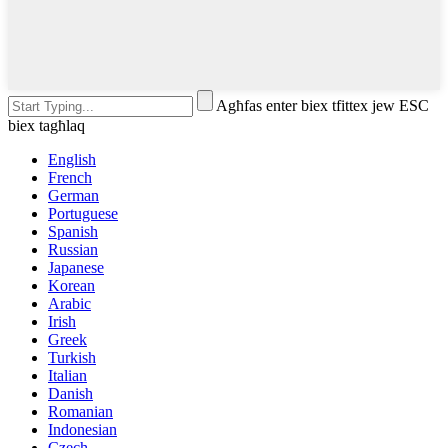
Agħfas enter biex tfittex jew ESC
biex tagħlaq
English
French
German
Portuguese
Spanish
Russian
Japanese
Korean
Arabic
Irish
Greek
Turkish
Italian
Danish
Romanian
Indonesian
Czech