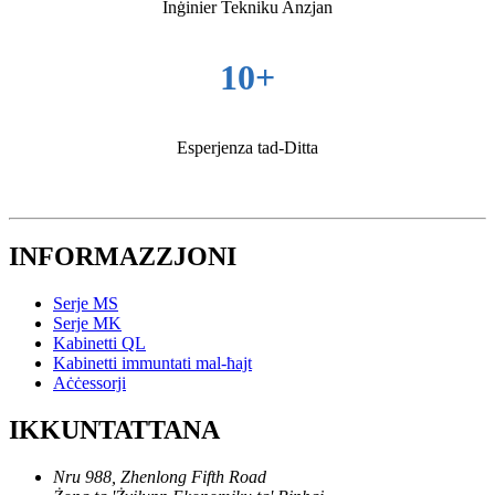
Inġinier Tekniku Anzjan
10+
Esperjenza tad-Ditta
INFORMAZZJONI
Serje MS
Serje MK
Kabinetti QL
Kabinetti immuntati mal-ħajt
Aċċessorji
IKKUNTATTANA
Nru 988, Zhenlong Fifth Road